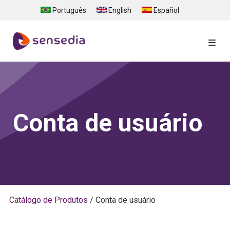
Pular para o conteúdo principal
Português
English
Español
Sensedia API Portal
Ajuda
Conta de usuário
Entrar
Catálogo de Produtos
/
Conta de usuário